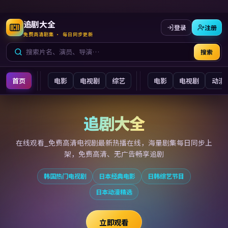
追剧大全
登录
注册
免费高清剧集 · 每日同步更新
搜索
首页
电影
电视剧
综艺
电影
电视剧
动漫
追剧大全
追剧大全
在线观看_免费高清电视剧最新
热播在线，海量剧集每日同步上
架，免费高清、无广告畅享追剧
韩国热门电视剧
日本经典电影
日韩综艺节目
日本动漫精选
立即观看