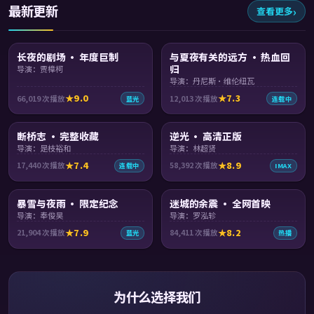
最新更新
查看更多
99:48
99:37
长夜的剧场 · 年度巨制
与夏夜有关的远方 · 热血回
归
导演：贾樟柯
导演：丹尼斯·维伦纽瓦
9.0
7.3
66,019
次播放
12,013
次播放
蓝光
连载中
88:54
99:44
断桥志 · 完整收藏
逆光 · 高清正版
导演：是枝裕和
导演：林超贤
7.4
8.9
17,440
次播放
58,392
次播放
连载中
IMAX
99:09
99:25
暴雪与夜雨 · 限定纪念
迷城的余震 · 全网首映
导演：奉俊昊
导演：罗泓轸
7.9
8.2
21,904
次播放
84,411
次播放
蓝光
热播
为什么选择我们