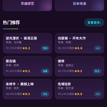
华语综艺
日本动漫
热门推荐
查看更多
99:08
99:15
逆光潜伏 · 高清正版
白昼镇 · 开年大作
导演：乌尔善
导演：郭帆
8.2
8.6
97,700
次播放
96,782
次播放
院线
4K
99:24
92:46
雾岛镇
彼岸
导演：郭帆
导演：金知云
9.1
9.3
95,629
次播放
94,739
次播放
独播
蓝光
99:08
99:57
余烬令 · 震撼上映
危城任务
导演：徐克
导演：张艺谋
9.3
8.8
94,428
次播放
94,144
次播放
杜比
4K